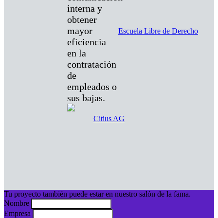
interna y
obtener
mayor
Escuela Libre de Derecho
eficiencia
en la
contratación
de
empleados o
sus bajas.
Citius AG
Tu proyecto también puede estar en nuestro salón de la fama.
Nombre
Empresa