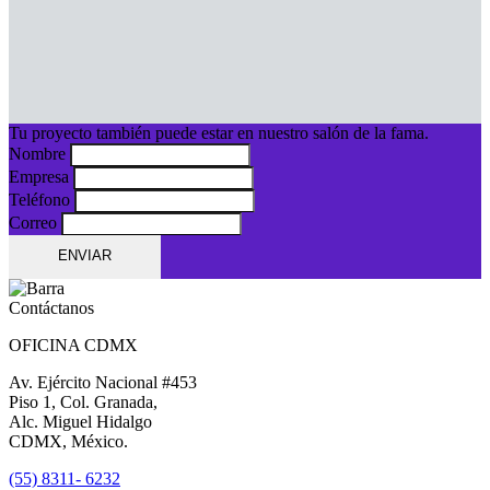
Tu proyecto también puede estar en nuestro salón de la fama.
Nombre
Empresa
Teléfono
Correo
ENVIAR
Contáctanos
OFICINA CDMX
Av. Ejército Nacional #453
Piso 1, Col. Granada,
Alc. Miguel Hidalgo
CDMX, México.
(55) 8311- 6232